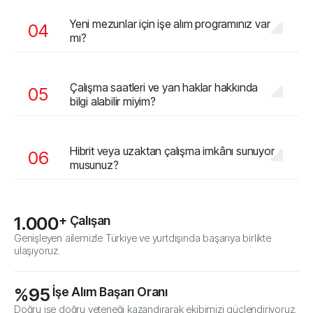
Yeni mezunlar için işe alım programınız var
mı?
Çalışma saatleri ve yan haklar hakkında
bilgi alabilir miyim?
Hibrit veya uzaktan çalışma imkânı sunuyor
musunuz?
1.000
+ Çalışan
Genişleyen ailemizle Türkiye ve yurtdışında başarıya birlikte
ulaşıyoruz.
%
95
 İşe Alım Başarı Oranı
Doğru işe doğru yeteneği kazandırarak ekibimizi güçlendiriyoruz.