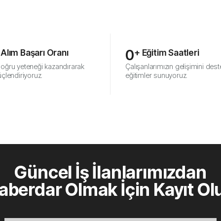
0
e Alım Başarı Oranı
+ Eğitim Saatleri
doğru yeteneği kazandırarak
Çalışanlarımızın gelişimini des
üçlendiriyoruz.
eğitimler sunuyoruz.
Güncel İş İlanlarımızdan
aberdar Olmak İçin Kayıt Ol