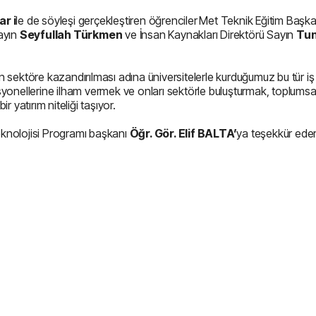
r i
le de söyleşi gerçekleştiren öğrenciler
Met Teknik Eğitim Başka
ayın
Seyfullah Türkmen
ve İnsan Kaynakları Direktörü Sayın
Tu
 sektöre kazandırılması adına üniversitelerle kurduğumuz bu tür iş
yonellerine ilham vermek ve onları sektörle buluşturmak, toplumsa
 yatırım niteliği taşıyor.
Teknolojisi Programı başkanı
Öğr. Gör. Elif BALTA’
ya teşekkür eder