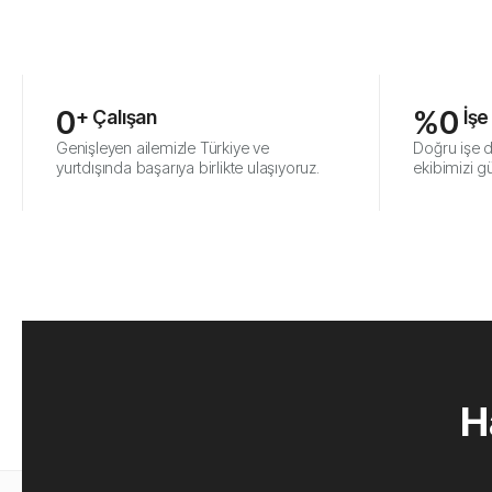
0
%
0
+ Çalışan
 İş
Genişleyen ailemizle Türkiye ve
Doğru işe 
yurtdışında başarıya birlikte ulaşıyoruz.
ekibimizi g
H