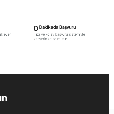
0
 Dakikada Başvuru
tekleyen
Hızlı ve kolay başvuru sistemiyle
kariyerinize adım atın.
un