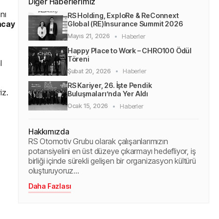
Diğer Haberlerimiz
nı
RS Holding, ExploRe & ReConnext
ncay
Global (RE)Insurance Summit 2026
Haberler
Mayıs 21, 2026
Happy Place to Work – CHRO100 Ödül
Töreni
l
Haberler
Şubat 20, 2026
RS Kariyer, 26. İşte Pendik
iz.
Buluşmaları’nda Yer Aldı
Haberler
Ocak 15, 2026
Hakkımızda
RS Otomotiv Grubu olarak çalışanlarımızın
potansiyelini en üst düzeye çıkarmayı hedefliyor, iş
birliği içinde sürekli gelişen bir organizasyon kültürü
oluşturuyoruz…
Daha Fazlası