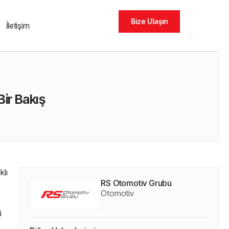
Bize Ulaşın
İletişim
ir Bakış
klı
RS Otomotiv Grubu
Otomotiv
i